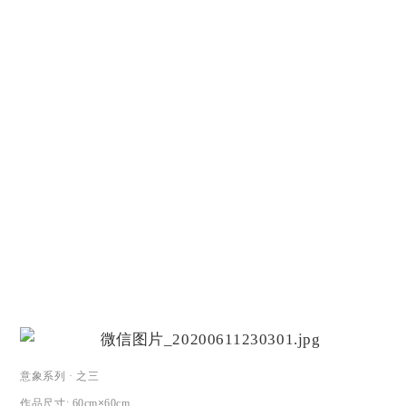
意象系列 · 之三
作品尺寸
: 60cm
×
60cm