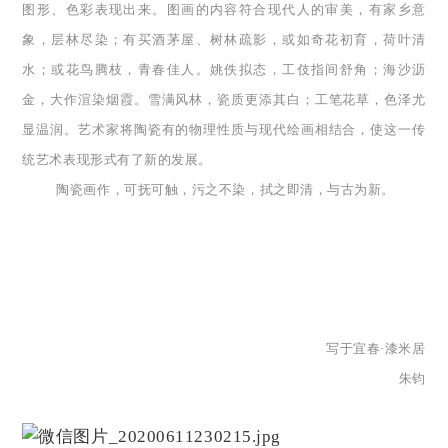
图形、色彩表现出来。图画的内容符合现代人的审美，有家乡意
象，层林尽染；有买酒茅屋、树林疏影，或如奇花初育，荷叶清
水；或花鸟腾枝，青春佳人。姚佚拟态，工伎指间舒角；海沙沥
金，大作渲染烟霞。雪满风林，瓷质更添其白；工笔花草，色泽尤
显温润。艺术家将陶瓷有的物理性质与现代绘画相结合，使这一传
统艺术表现形式有了新的发展。
陶瓷画作，可抚可触，污之不染，拭之即清，与古为新。
写于宜春·漆米居
朱钧