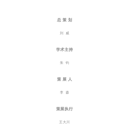
总 策 划
刘 威
学术主持
朱 钧
策 展 人
李 森
策展执行
王大川