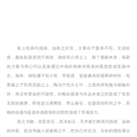
瓷上绘画与国画、油画之区别，主要在于载体不同。主流绘
画，颜色彰显浸润于画布、画纸等介质之上，除了图画本身，画家
的力量与用心可以直接通过外现的笔锋对观者的视觉形成直接冲
击。画布、画纸属于软介质，而瓷器、瓷板兼具软硬两种特性，笔
墨施之于软质泥胎之上，陶冶于烈火之中，之前的所有施与都被封
存，再没有更改的可能性，封釉在观者与作品本身之间形成了有形
无形的隔离，即使是云雾腾跃，劈山裂石，也凝固在时间之中，景
物的动感与瓷器本身固有的封闭性形成了矛盾张力。
瓷之为物，其坚若石，其泽如玉，艺术家们将现代国画、油画
的内容、技法等融入瓷板画之中，把自己对生活、生命的感悟通过