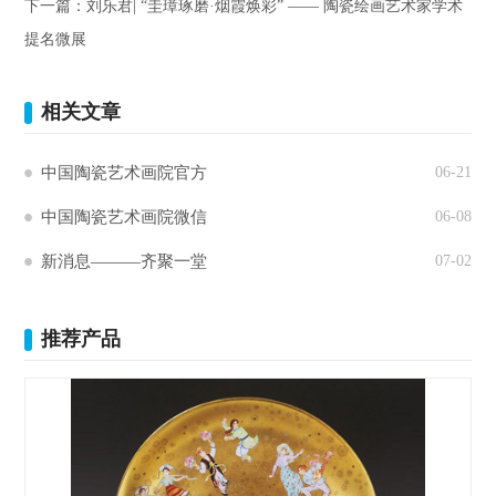
下一篇：
刘乐君| “圭璋琢磨·烟霞焕彩” —— 陶瓷绘画艺术家学术
提名微展
相关文章
中国陶瓷艺术画院官方
06-21
中国陶瓷艺术画院微信
06-08
新消息———齐聚一堂
07-02
推荐产品