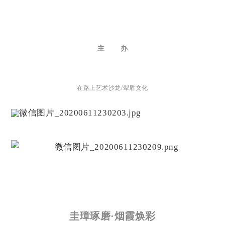
主 办
在路上艺术沙龙/犁盾文化
圭璋琢磨·烟霞焕彩