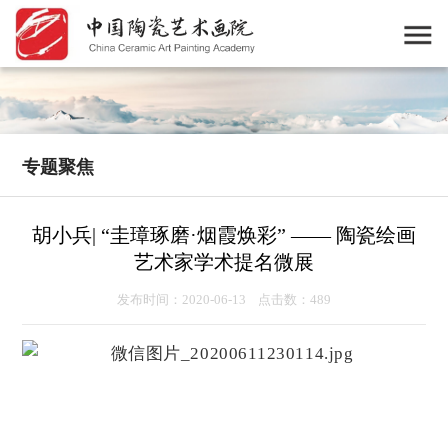
专题聚焦
胡小兵| “圭璋琢磨·烟霞焕彩” —— 陶瓷绘画
艺术家学术提名微展
发布时间：2020-06-13 点击数：489