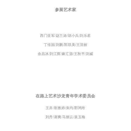
参展艺术家
西门亚军/赵兰涛/胡小兵/刘乐君
丁传国/刘鹏/郭琪美/王清丽
余昌冰/刘江辉/麻汇源/王秋平/刘威
在路上艺术沙龙青年学术委员会
王卉/靳雅婷/朱均/郭鸿玲
刘丹/谢爽/马丽云/袁玉梅