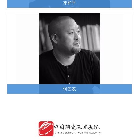
邓和平
何笠农