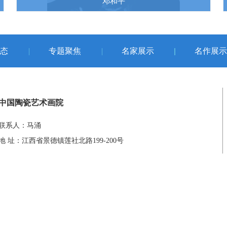
邓和平
态
专题聚焦
名家展示
名作展示
中国陶瓷艺术画院
联系人：马涌
地 址：江西省景德镇莲社北路199-200号